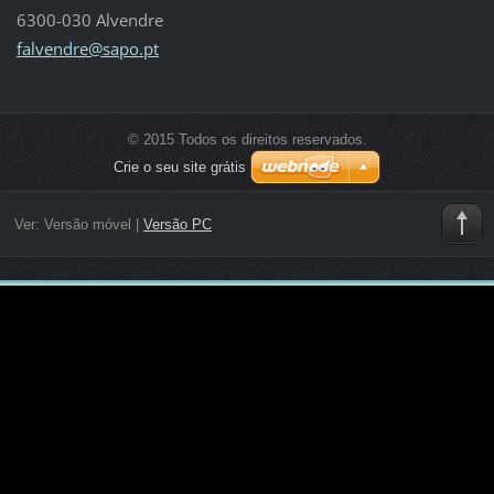
6300-030 Alvendre
falvendr
e@sapo.p
t
© 2015 Todos os direitos reservados.
Crie o seu site grátis
Ver:
Versão móvel
|
Versão PC